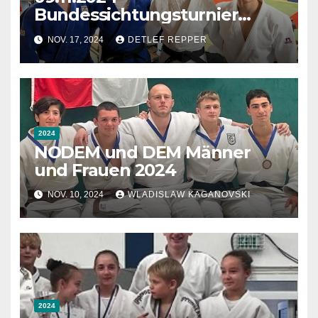
Bundessichtungsturnier
Männer und Frauen U20 in
NOV. 17, 2024
DETLEF REPPER
Mannheim
2024
NODEM und DEM Männer
und Frauen 2024
NOV. 10, 2024
WLADISLAW KAGANOVSKI
2024