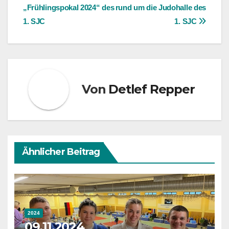
„Frühlingspokal 2024“ des
rund um die Judohalle des
1. SJC
1. SJC
Von
Detlef Repper
Ähnlicher Beitrag
2024
09.11.2024