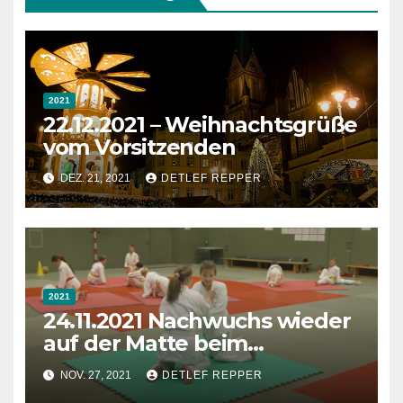
2021
22.12.2021 – Weihnachtsgrüße
vom Vorsitzenden
DEZ. 21, 2021
DETLEF REPPER
2021
24.11.2021 Nachwuchs wieder
auf der Matte beim
1.Schweriner Judoclub –
NOV. 27, 2021
DETLEF REPPER
Beitrag in TV Schwerin