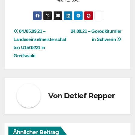
Team 1. SJC
Beitragsnavigation
04./05.09.21 –
24.08.21 – Gorodkiturnier
Landeseinzelmeisterschaf
in Schwerin
ten U15/18/21 in
Greifswald
Von
Detlef Repper
Ähnlicher Beitrag