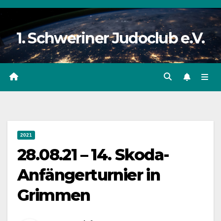
Zum
Inhalt
1. Schweriner Judoclub e.V.
springen
2021
28.08.21 – 14. Skoda-
Anfängerturnier in
Grimmen