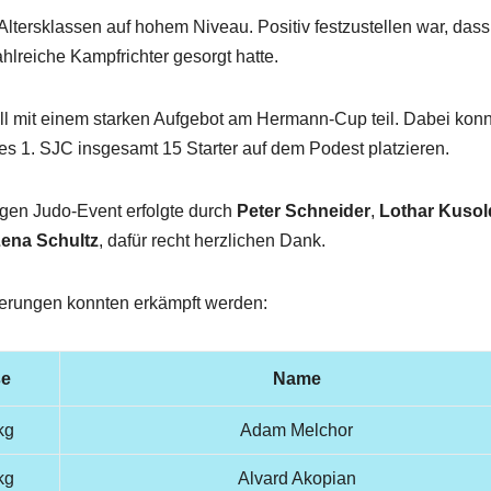
ltersklassen auf hohem Niveau. Positiv festzustellen war, dass
ahlreiche Kampfrichter gesorgt hatte.
ell mit einem starken Aufgebot am Hermann-Cup teil. Dabei kon
s 1. SJC insgesamt 15 Starter auf dem Podest platzieren.
gen Judo-Event erfolgte durch
Peter Schneider
,
Lothar Kusol
ena Schultz
, dafür recht herzlichen Dank.
ierungen konnten erkämpft werden:
se
Name
kg
Adam Melchor
kg
Alvard Akopian