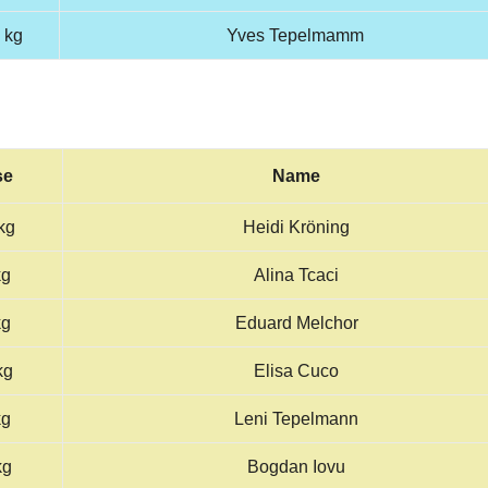
 kg
Yves Tepelmamm
se
Name
kg
Heidi Kröning
kg
Alina Tcaci
kg
Eduard Melchor
kg
Elisa Cuco
kg
Leni Tepelmann
kg
Bogdan Iovu