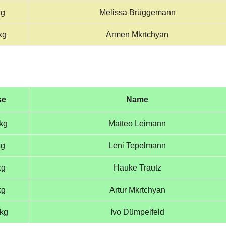
kg
Melissa Brüggemann
kg
Armen Mkrtchyan
se
Name
kg
Matteo Leimann
kg
Leni Tepelmann
kg
Hauke Trautz
kg
Artur Mkrtchyan
 kg
Ivo Dümpelfeld